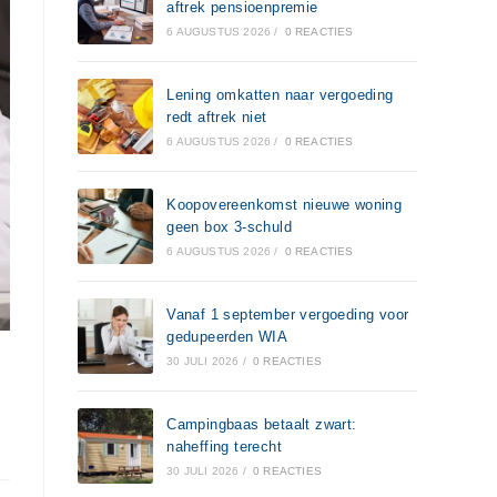
aftrek pensioenpremie
6 AUGUSTUS 2026
/
0 REACTIES
Lening omkatten naar vergoeding
redt aftrek niet
6 AUGUSTUS 2026
/
0 REACTIES
Koopovereenkomst nieuwe woning
geen box 3-schuld
6 AUGUSTUS 2026
/
0 REACTIES
Vanaf 1 september vergoeding voor
gedupeerden WIA
30 JULI 2026
/
0 REACTIES
Campingbaas betaalt zwart:
naheffing terecht
30 JULI 2026
/
0 REACTIES