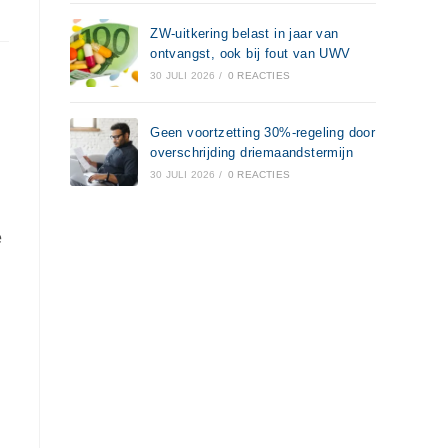
ZW-uitkering belast in jaar van
ontvangst, ook bij fout van UWV
30 JULI 2026
/
0 REACTIES
Geen voortzetting 30%-regeling door
overschrijding driemaandstermijn
30 JULI 2026
/
0 REACTIES
e