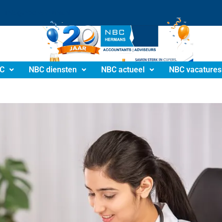
info@nbchermans.nl
C
NBC diensten
NBC actueel
NBC vacatures