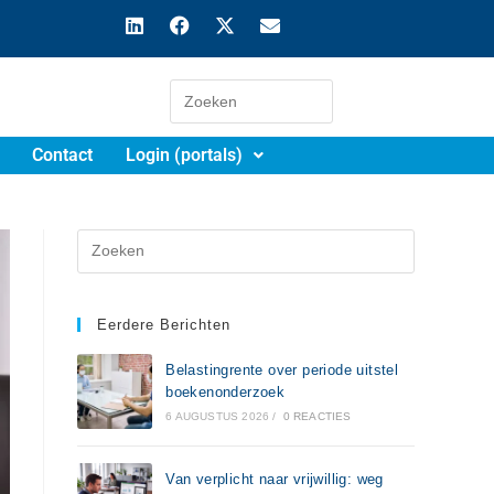
Contact
Login (portals)
Eerdere Berichten
Belastingrente over periode uitstel
boekenonderzoek
6 AUGUSTUS 2026
/
0 REACTIES
Van verplicht naar vrijwillig: weg