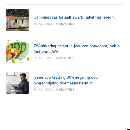
Campingbaas betaalt zwart: naheffing terecht
30 JULI 2026
/
0 REACTIES
ZW-uitkering belast in jaar van ontvangst, ook bij
fout van UWV
30 JULI 2026
/
0 REACTIES
Geen voortzetting 30%-regeling door
overschrijding driemaandstermijn
30 JULI 2026
/
0 REACTIES