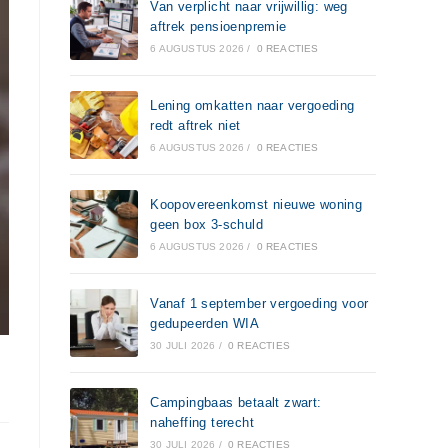
Van verplicht naar vrijwillig: weg
aftrek pensioenpremie
6 AUGUSTUS 2026
/
0 REACTIES
Lening omkatten naar vergoeding
redt aftrek niet
6 AUGUSTUS 2026
/
0 REACTIES
Koopovereenkomst nieuwe woning
geen box 3-schuld
6 AUGUSTUS 2026
/
0 REACTIES
Vanaf 1 september vergoeding voor
gedupeerden WIA
30 JULI 2026
/
0 REACTIES
Campingbaas betaalt zwart:
naheffing terecht
30 JULI 2026
/
0 REACTIES