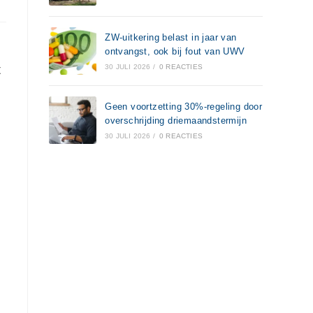
ZW-uitkering belast in jaar van
ontvangst, ook bij fout van UWV
t
30 JULI 2026
/
0 REACTIES
Geen voortzetting 30%-regeling door
overschrijding driemaandstermijn
30 JULI 2026
/
0 REACTIES