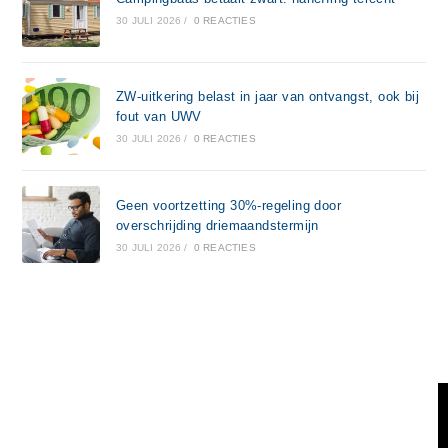
30 JULI 2026
/
0 REACTIES
ZW-uitkering belast in jaar van ontvangst, ook bij
fout van UWV
30 JULI 2026
/
0 REACTIES
Geen voortzetting 30%-regeling door
overschrijding driemaandstermijn
30 JULI 2026
/
0 REACTIES