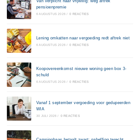
Van verplicht naar vrijwillig: weg aftrek
pensioenpremie
6 AUGUSTUS 2026
/
0 REACTIES
Lening omkatten naar vergoeding redt aftrek niet
6 AUGUSTUS 2026
/
0 REACTIES
Koopovereenkomst nieuwe woning geen box 3-
schuld
6 AUGUSTUS 2026
/
0 REACTIES
Vanaf 1 september vergoeding voor gedupeerden
WIA
30 JULI 2026
/
0 REACTIES
Campingbaas betaalt zwart: naheffing terecht