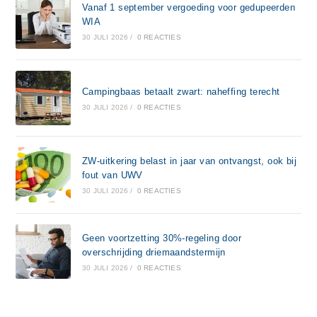
Vanaf 1 september vergoeding voor gedupeerden
WIA
30 JULI 2026
/
0 REACTIES
Campingbaas betaalt zwart: naheffing terecht
30 JULI 2026
/
0 REACTIES
ZW-uitkering belast in jaar van ontvangst, ook bij
fout van UWV
30 JULI 2026
/
0 REACTIES
Geen voortzetting 30%-regeling door
overschrijding driemaandstermijn
30 JULI 2026
/
0 REACTIES