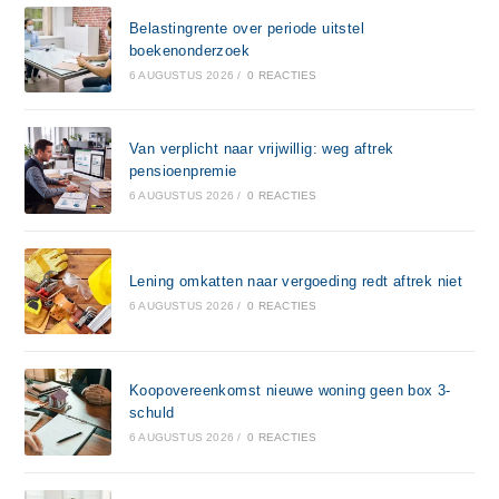
Belastingrente over periode uitstel
boekenonderzoek
6 AUGUSTUS 2026
/
0 REACTIES
Van verplicht naar vrijwillig: weg aftrek
pensioenpremie
6 AUGUSTUS 2026
/
0 REACTIES
Lening omkatten naar vergoeding redt aftrek niet
6 AUGUSTUS 2026
/
0 REACTIES
Koopovereenkomst nieuwe woning geen box 3-
schuld
6 AUGUSTUS 2026
/
0 REACTIES