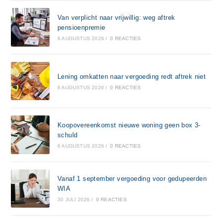
Van verplicht naar vrijwillig: weg aftrek
pensioenpremie
6 AUGUSTUS 2026
/
0 REACTIES
Lening omkatten naar vergoeding redt aftrek niet
6 AUGUSTUS 2026
/
0 REACTIES
Koopovereenkomst nieuwe woning geen box 3-
schuld
6 AUGUSTUS 2026
/
0 REACTIES
Vanaf 1 september vergoeding voor gedupeerden
WIA
30 JULI 2026
/
0 REACTIES