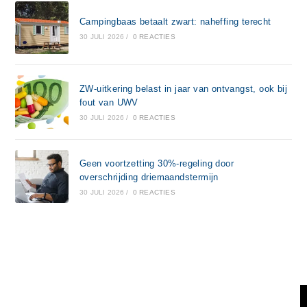
Campingbaas betaalt zwart: naheffing terecht
30 JULI 2026
/
0 REACTIES
ZW-uitkering belast in jaar van ontvangst, ook bij
fout van UWV
30 JULI 2026
/
0 REACTIES
Geen voortzetting 30%-regeling door
overschrijding driemaandstermijn
30 JULI 2026
/
0 REACTIES