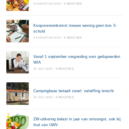
6 AUGUSTUS 2026
/
0 REACTIES
Koopovereenkomst nieuwe woning geen box 3-
schuld
6 AUGUSTUS 2026
/
0 REACTIES
Vanaf 1 september vergoeding voor gedupeerden
WIA
30 JULI 2026
/
0 REACTIES
Campingbaas betaalt zwart: naheffing terecht
30 JULI 2026
/
0 REACTIES
ZW-uitkering belast in jaar van ontvangst, ook bij
fout van UWV