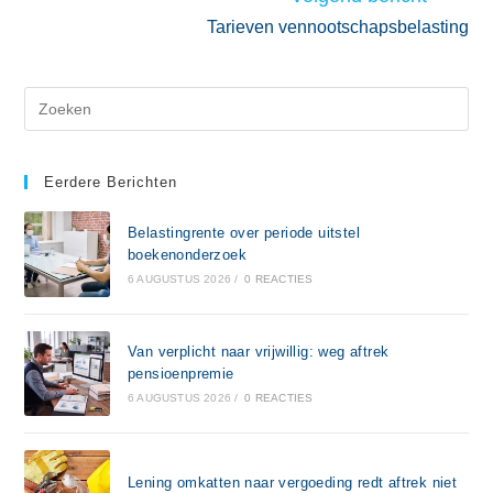
Tarieven vennootschapsbelasting
Eerdere Berichten
Belastingrente over periode uitstel
boekenonderzoek
6 AUGUSTUS 2026
/
0 REACTIES
Van verplicht naar vrijwillig: weg aftrek
pensioenpremie
6 AUGUSTUS 2026
/
0 REACTIES
Lening omkatten naar vergoeding redt aftrek niet