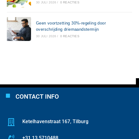
30 JULI 2026
/
0 REACTIES
Geen voortzetting 30%-regeling door
overschrijding driemaandstermijn
30 JULI 2026
/
0 REACTIES
CONTACT INFO
Ketelhavenstraat 167, Tilburg
+31 13 5710488