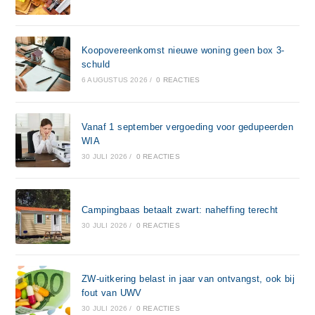
Koopovereenkomst nieuwe woning geen box 3-
schuld
6 AUGUSTUS 2026
/
0 REACTIES
Vanaf 1 september vergoeding voor gedupeerden
WIA
30 JULI 2026
/
0 REACTIES
Campingbaas betaalt zwart: naheffing terecht
30 JULI 2026
/
0 REACTIES
ZW-uitkering belast in jaar van ontvangst, ook bij
fout van UWV
30 JULI 2026
/
0 REACTIES