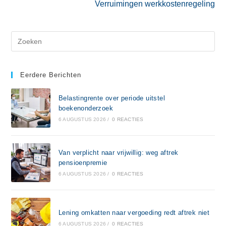
Verruimingen werkkostenregeling
Eerdere Berichten
Belastingrente over periode uitstel
boekenonderzoek
6 AUGUSTUS 2026
/
0 REACTIES
Van verplicht naar vrijwillig: weg aftrek
pensioenpremie
6 AUGUSTUS 2026
/
0 REACTIES
Lening omkatten naar vergoeding redt aftrek niet
6 AUGUSTUS 2026
/
0 REACTIES