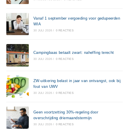
Vanaf 1 september vergoeding voor gedupeerden
WIA
30 JULI 2026
/
0 REACTIES
Campingbaas betaalt zwart: naheffing terecht
30 JULI 2026
/
0 REACTIES
ZW-uitkering belast in jaar van ontvangst, ook bij
fout van UWV
30 JULI 2026
/
0 REACTIES
Geen voortzetting 30%-regeling door
overschrijding driemaandstermijn
30 JULI 2026
/
0 REACTIES