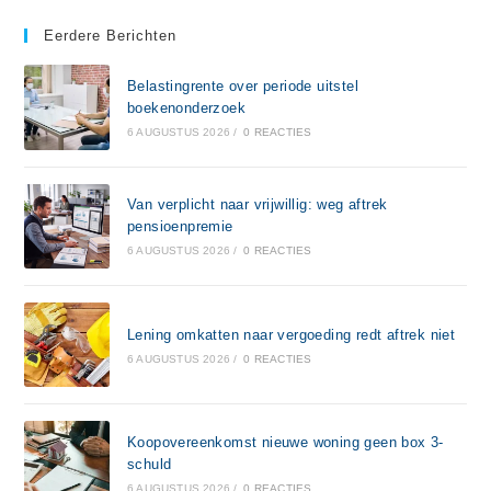
Eerdere Berichten
Belastingrente over periode uitstel
boekenonderzoek
6 AUGUSTUS 2026
/
0 REACTIES
Van verplicht naar vrijwillig: weg aftrek
pensioenpremie
6 AUGUSTUS 2026
/
0 REACTIES
Lening omkatten naar vergoeding redt aftrek niet
6 AUGUSTUS 2026
/
0 REACTIES
Koopovereenkomst nieuwe woning geen box 3-
schuld
6 AUGUSTUS 2026
/
0 REACTIES