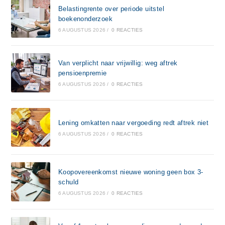
Belastingrente over periode uitstel
boekenonderzoek
6 AUGUSTUS 2026
/
0 REACTIES
Van verplicht naar vrijwillig: weg aftrek
pensioenpremie
6 AUGUSTUS 2026
/
0 REACTIES
Lening omkatten naar vergoeding redt aftrek niet
6 AUGUSTUS 2026
/
0 REACTIES
Koopovereenkomst nieuwe woning geen box 3-
schuld
6 AUGUSTUS 2026
/
0 REACTIES