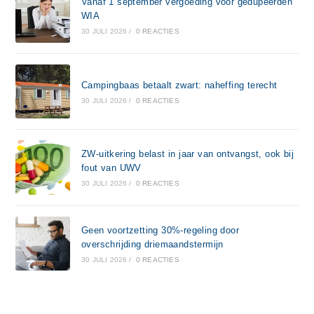
Vanaf 1 september vergoeding voor gedupeerden
WIA
30 JULI 2026
/
0 REACTIES
Campingbaas betaalt zwart: naheffing terecht
30 JULI 2026
/
0 REACTIES
ZW-uitkering belast in jaar van ontvangst, ook bij
fout van UWV
30 JULI 2026
/
0 REACTIES
Geen voortzetting 30%-regeling door
overschrijding driemaandstermijn
30 JULI 2026
/
0 REACTIES