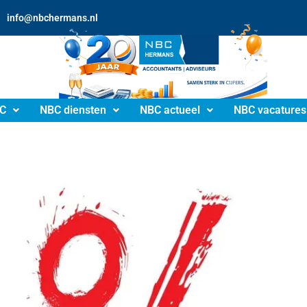
info@nbchermans.nl
C
NBC diensten
NBC actueel
NBC vacatures