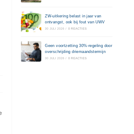
ZW-uitkering belast in jaar van
ontvangst, ook bij fout van UWV
30 JULI 2026
/
0 REACTIES
Geen voortzetting 30%-regeling door
overschrijding driemaandstermijn
30 JULI 2026
/
0 REACTIES
e