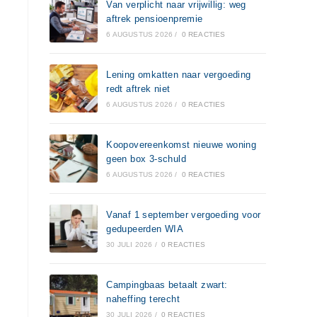
Van verplicht naar vrijwillig: weg
aftrek pensioenpremie
6 AUGUSTUS 2026
/
0 REACTIES
Lening omkatten naar vergoeding
redt aftrek niet
6 AUGUSTUS 2026
/
0 REACTIES
Koopovereenkomst nieuwe woning
geen box 3-schuld
6 AUGUSTUS 2026
/
0 REACTIES
Vanaf 1 september vergoeding voor
gedupeerden WIA
30 JULI 2026
/
0 REACTIES
Campingbaas betaalt zwart:
naheffing terecht
30 JULI 2026
/
0 REACTIES