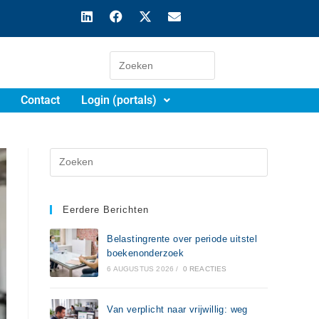
Contact
Login (portals)
Eerdere Berichten
Belastingrente over periode uitstel
boekenonderzoek
6 AUGUSTUS 2026
/
0 REACTIES
Van verplicht naar vrijwillig: weg