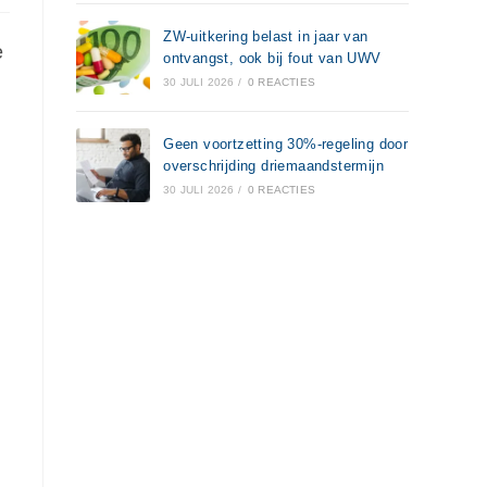
ZW-uitkering belast in jaar van
e
ontvangst, ook bij fout van UWV
30 JULI 2026
/
0 REACTIES
Geen voortzetting 30%-regeling door
overschrijding driemaandstermijn
30 JULI 2026
/
0 REACTIES