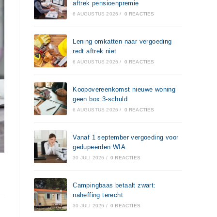
aftrek pensioenpremie
6 AUGUSTUS 2026
/
0 REACTIES
Lening omkatten naar vergoeding
redt aftrek niet
6 AUGUSTUS 2026
/
0 REACTIES
Koopovereenkomst nieuwe woning
geen box 3-schuld
6 AUGUSTUS 2026
/
0 REACTIES
Vanaf 1 september vergoeding voor
gedupeerden WIA
30 JULI 2026
/
0 REACTIES
Campingbaas betaalt zwart:
naheffing terecht
30 JULI 2026
/
0 REACTIES