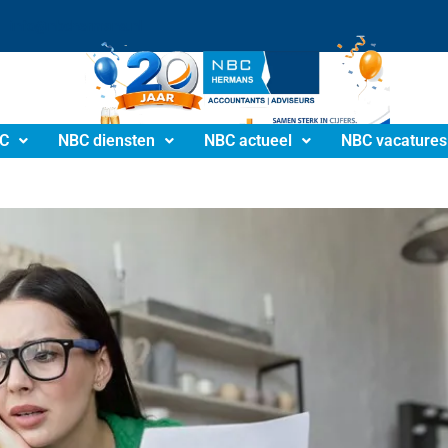
info@nbchermans.nl
C
NBC diensten
NBC actueel
NBC vacatures