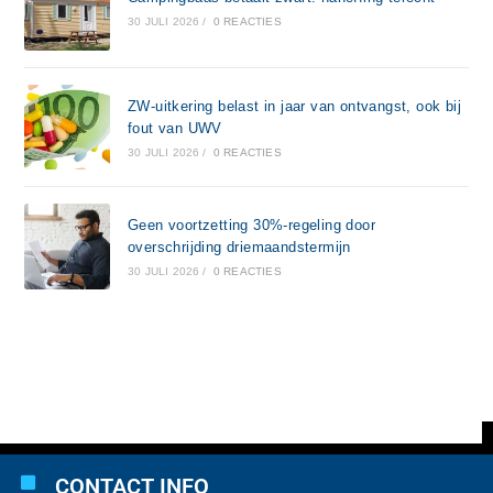
30 JULI 2026
/
0 REACTIES
ZW-uitkering belast in jaar van ontvangst, ook bij
fout van UWV
30 JULI 2026
/
0 REACTIES
Geen voortzetting 30%-regeling door
overschrijding driemaandstermijn
30 JULI 2026
/
0 REACTIES
CONTACT INFO