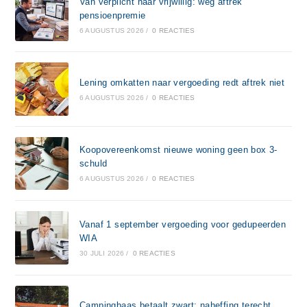
Van verplicht naar vrijwillig: weg aftrek
pensioenpremie
6 AUGUSTUS 2026
/
0 REACTIES
Lening omkatten naar vergoeding redt aftrek niet
6 AUGUSTUS 2026
/
0 REACTIES
Koopovereenkomst nieuwe woning geen box 3-
schuld
6 AUGUSTUS 2026
/
0 REACTIES
Vanaf 1 september vergoeding voor gedupeerden
WIA
30 JULI 2026
/
0 REACTIES
Campingbaas betaalt zwart: naheffing terecht