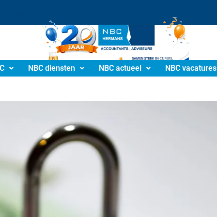
info@nbchermans.nl
C
NBC diensten
NBC actueel
NBC vacatures