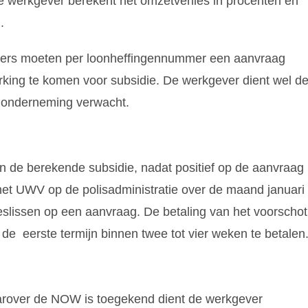
 werkgever berekent het omzetverlies in procenten en
.
ers moeten per loonheffingennummer een aanvraag
king te komen voor subsidie. De werkgever dient wel d
le onderneming verwacht.
 de berekende subsidie, nadat positief op de aanvraag
het UWV op de polisadministratie over de maand januari
slissen op een aanvraag. De betaling van het voorschot
m de eerste termijn binnen twee tot vier weken te betalen
arover de NOW is toegekend dient de werkgever