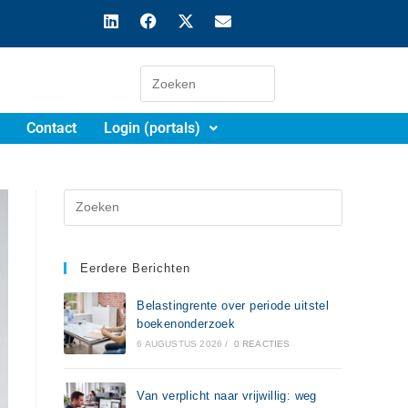
Contact
Login (portals)
Eerdere Berichten
Belastingrente over periode uitstel
boekenonderzoek
6 AUGUSTUS 2026
/
0 REACTIES
Van verplicht naar vrijwillig: weg