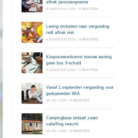
aftrek pensioenpremie
6 AUGUSTUS 2026
/
0 REACTIES
Lening omkatten naar vergoeding
redt aftrek niet
6 AUGUSTUS 2026
/
0 REACTIES
Koopovereenkomst nieuwe woning
geen box 3-schuld
6 AUGUSTUS 2026
/
0 REACTIES
Vanaf 1 september vergoeding voor
gedupeerden WIA
30 JULI 2026
/
0 REACTIES
Campingbaas betaalt zwart:
naheffing terecht
30 JULI 2026
/
0 REACTIES