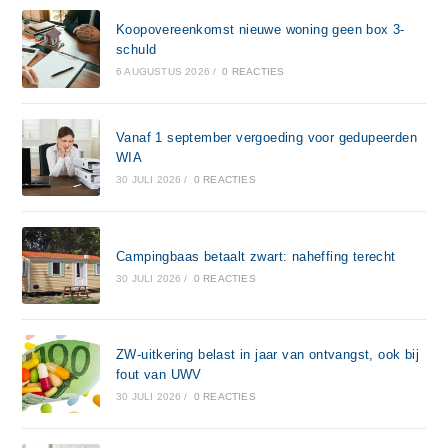
Koopovereenkomst nieuwe woning geen box 3-
schuld
6 AUGUSTUS 2026
/
0 REACTIES
Vanaf 1 september vergoeding voor gedupeerden
WIA
30 JULI 2026
/
0 REACTIES
Campingbaas betaalt zwart: naheffing terecht
30 JULI 2026
/
0 REACTIES
ZW-uitkering belast in jaar van ontvangst, ook bij
fout van UWV
30 JULI 2026
/
0 REACTIES