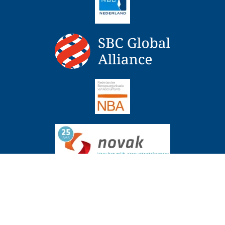
tingrente over periode uitstel boekenonderzoek
Actueel
6 augustus 
Copyright 2026 - NBC Hermans Accountants & Adviseurs, Design
www.website4u2.nl