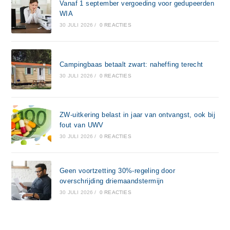
Vanaf 1 september vergoeding voor gedupeerden
WIA
30 JULI 2026
/
0 REACTIES
Campingbaas betaalt zwart: naheffing terecht
30 JULI 2026
/
0 REACTIES
ZW-uitkering belast in jaar van ontvangst, ook bij
fout van UWV
30 JULI 2026
/
0 REACTIES
Geen voortzetting 30%-regeling door
overschrijding driemaandstermijn
30 JULI 2026
/
0 REACTIES