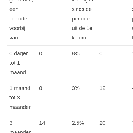
een
sinds de
periode
periode
voorbij
uit de 1e
van
kolom
0 dagen
0
8%
0
tot 1
maand
1 maand
8
3%
12
tot 3
maanden
3
14
2,5%
20
maanden