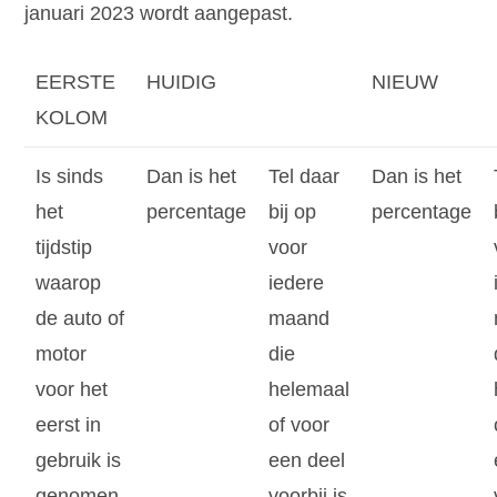
januari 2023 wordt aangepast.
EERSTE
HUIDIG
NIEUW
KOLOM
Is sinds
Dan is het
Tel daar
Dan is het
het
percentage
bij op
percentage
tijdstip
voor
waarop
iedere
de auto of
maand
motor
die
voor het
helemaal
eerst in
of voor
gebruik is
een deel
genomen,
voorbij is