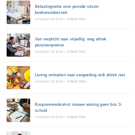
Belastingrente over periode uitstel
boekenonderzoek
6 AUGUSTUS 2026
/
0 REACTIES
Van verplicht naar vrijwillig: weg aftrek
pensioenpremie
6 AUGUSTUS 2026
/
0 REACTIES
Lening omkatten naar vergoeding redt aftrek niet
6 AUGUSTUS 2026
/
0 REACTIES
Koopovereenkomst nieuwe woning geen box 3-
schuld
6 AUGUSTUS 2026
/
0 REACTIES