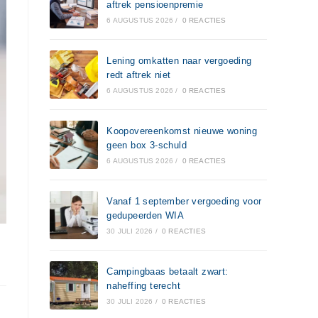
aftrek pensioenpremie
6 AUGUSTUS 2026
/
0 REACTIES
Lening omkatten naar vergoeding
redt aftrek niet
6 AUGUSTUS 2026
/
0 REACTIES
Koopovereenkomst nieuwe woning
geen box 3-schuld
6 AUGUSTUS 2026
/
0 REACTIES
Vanaf 1 september vergoeding voor
gedupeerden WIA
30 JULI 2026
/
0 REACTIES
Campingbaas betaalt zwart:
naheffing terecht
30 JULI 2026
/
0 REACTIES