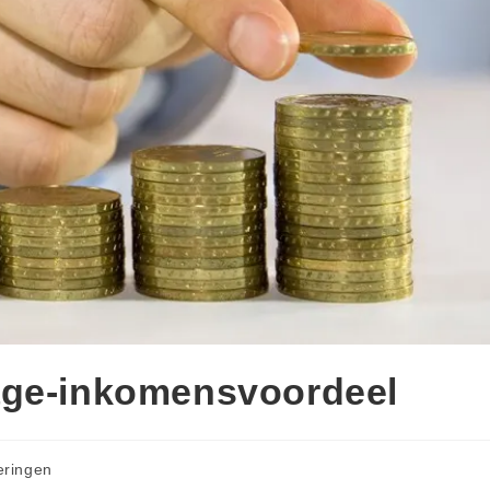
age-inkomensvoordeel
eringen