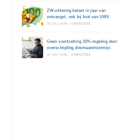
ZW-uitkering belast in jaar van
ontvangst, ook bij fout van UWV
30 JULI 2026
/
0 REACTIES
Geen voortzetting 30%-regeling door
overschrijding driemaandstermijn
30 JULI 2026
/
0 REACTIES