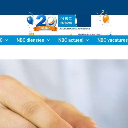
info@nbchermans.nl
C
NBC diensten
NBC actueel
NBC vacatures