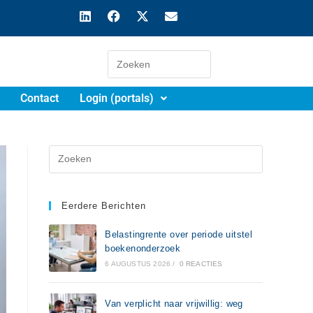
Contact
Login (portals)
Eerdere Berichten
Belastingrente over periode uitstel
boekenonderzoek
6 AUGUSTUS 2026
/
0 REACTIES
Van verplicht naar vrijwillig: weg