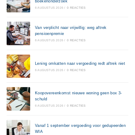
boekenonderzoek
6 AUGUSTUS 2026
/
0 REACTIES
Van verplicht naar vrijwillig: weg aftrek
pensioenpremie
6 AUGUSTUS 2026
/
0 REACTIES
Lening omkatten naar vergoeding redt aftrek niet
6 AUGUSTUS 2026
/
0 REACTIES
Koopovereenkomst nieuwe woning geen box 3-
schuld
6 AUGUSTUS 2026
/
0 REACTIES
Vanaf 1 september vergoeding voor gedupeerden
WIA