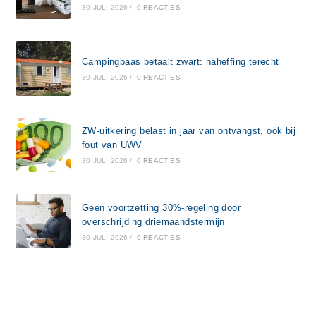
30 JULI 2026
/
0 REACTIES
Campingbaas betaalt zwart: naheffing terecht
30 JULI 2026
/
0 REACTIES
ZW-uitkering belast in jaar van ontvangst, ook bij
fout van UWV
30 JULI 2026
/
0 REACTIES
Geen voortzetting 30%-regeling door
overschrijding driemaandstermijn
30 JULI 2026
/
0 REACTIES