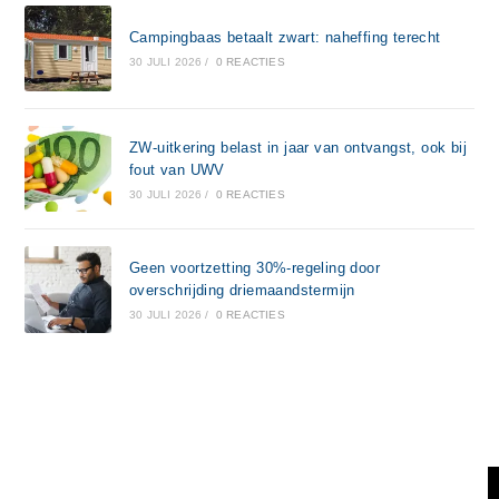
Campingbaas betaalt zwart: naheffing terecht
30 JULI 2026
/
0 REACTIES
ZW-uitkering belast in jaar van ontvangst, ook bij
fout van UWV
30 JULI 2026
/
0 REACTIES
Geen voortzetting 30%-regeling door
overschrijding driemaandstermijn
30 JULI 2026
/
0 REACTIES