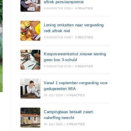
aftrek pensioenpremie
6 AUGUSTUS 2026
/
0 REACTIES
Lening omkatten naar vergoeding
redt aftrek niet
6 AUGUSTUS 2026
/
0 REACTIES
Koopovereenkomst nieuwe woning
geen box 3-schuld
6 AUGUSTUS 2026
/
0 REACTIES
Vanaf 1 september vergoeding voor
gedupeerden WIA
30 JULI 2026
/
0 REACTIES
Campingbaas betaalt zwart:
naheffing terecht
30 JULI 2026
/
0 REACTIES