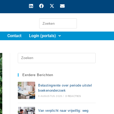
Contact
Login (portals)
Eerdere Berichten
Belastingrente over periode uitstel
boekenonderzoek
6 AUGUSTUS 2026
/
0 REACTIES
Van verplicht naar vrijwillig: weg