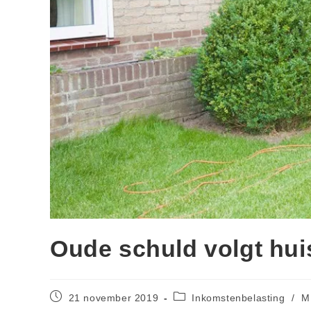
Oude schuld volgt huis
21 november 2019
Inkomstenbelasting
/
M