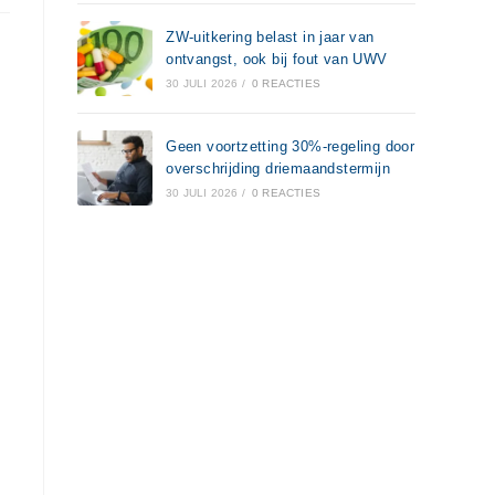
ZW-uitkering belast in jaar van
ontvangst, ook bij fout van UWV
30 JULI 2026
/
0 REACTIES
Geen voortzetting 30%-regeling door
overschrijding driemaandstermijn
30 JULI 2026
/
0 REACTIES