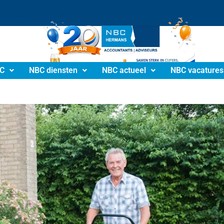
info@nbchermans.nl
C
NBC diensten
NBC actueel
NBC vacatures