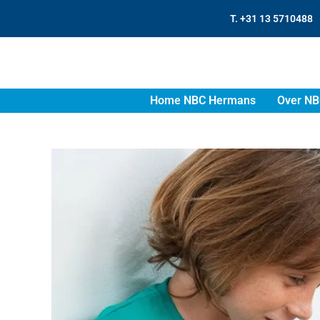
T. +31 13 5710488
Home NBC Hermans
Over NB