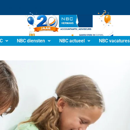
info@nbchermans.nl
C
NBC diensten
NBC actueel
NBC vacatures