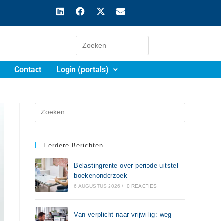
Contact
Login (portals)
Eerdere Berichten
Belastingrente over periode uitstel
boekenonderzoek
6 AUGUSTUS 2026
/
0 REACTIES
Van verplicht naar vrijwillig: weg