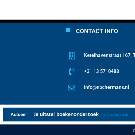
CONTACT INFO
Ketelhavenstraat 167, T
+31 13 5710488
info@nbchermans.nl
over periode uitstel boekenonderzoek
V
Actueel
6 augustus 2026
C