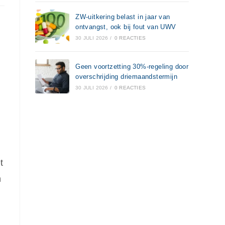
ZW-uitkering belast in jaar van
ontvangst, ook bij fout van UWV
30 JULI 2026
/
0 REACTIES
Geen voortzetting 30%-regeling door
overschrijding driemaandstermijn
30 JULI 2026
/
0 REACTIES
t
n