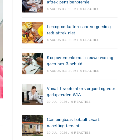
aftrek pensioenpremie
6 AUGUSTUS 2026
/
0 REACTIES
Lening omkatten naar vergoeding
redt aftrek niet
6 AUGUSTUS 2026
/
0 REACTIES
Koopovereenkomst nieuwe woning
geen box 3-schuld
6 AUGUSTUS 2026
/
0 REACTIES
Vanaf 1 september vergoeding voor
gedupeerden WIA
30 JULI 2026
/
0 REACTIES
Campingbaas betaalt zwart:
naheffing terecht
30 JULI 2026
/
0 REACTIES