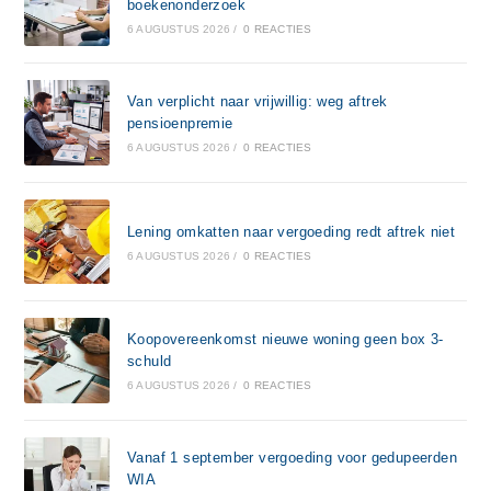
boekenonderzoek
6 AUGUSTUS 2026
/
0 REACTIES
Van verplicht naar vrijwillig: weg aftrek
pensioenpremie
6 AUGUSTUS 2026
/
0 REACTIES
Lening omkatten naar vergoeding redt aftrek niet
6 AUGUSTUS 2026
/
0 REACTIES
Koopovereenkomst nieuwe woning geen box 3-
schuld
6 AUGUSTUS 2026
/
0 REACTIES
Vanaf 1 september vergoeding voor gedupeerden
WIA