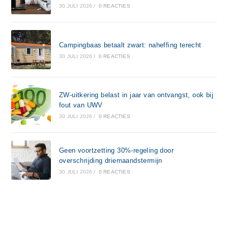
30 JULI 2026
/
0 REACTIES
Campingbaas betaalt zwart: naheffing terecht
30 JULI 2026
/
0 REACTIES
ZW-uitkering belast in jaar van ontvangst, ook bij
fout van UWV
30 JULI 2026
/
0 REACTIES
Geen voortzetting 30%-regeling door
overschrijding driemaandstermijn
30 JULI 2026
/
0 REACTIES