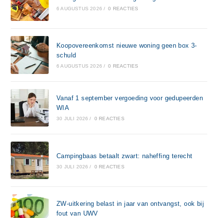
6 AUGUSTUS 2026
/
0 REACTIES
Koopovereenkomst nieuwe woning geen box 3-
schuld
6 AUGUSTUS 2026
/
0 REACTIES
Vanaf 1 september vergoeding voor gedupeerden
WIA
30 JULI 2026
/
0 REACTIES
Campingbaas betaalt zwart: naheffing terecht
30 JULI 2026
/
0 REACTIES
ZW-uitkering belast in jaar van ontvangst, ook bij
fout van UWV