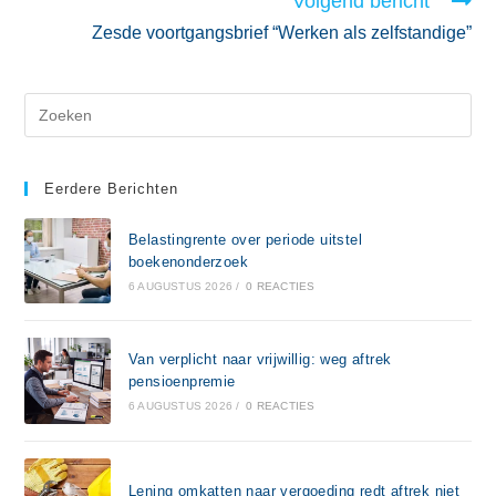
Volgend bericht
Zesde voortgangsbrief “Werken als zelfstandige”
Eerdere Berichten
Belastingrente over periode uitstel
boekenonderzoek
6 AUGUSTUS 2026
/
0 REACTIES
Van verplicht naar vrijwillig: weg aftrek
pensioenpremie
6 AUGUSTUS 2026
/
0 REACTIES
Lening omkatten naar vergoeding redt aftrek niet