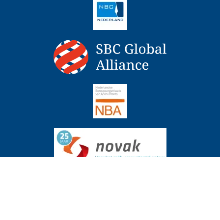
ingrente over periode uitstel boekenonderzoek
Actueel
6 augustus 2
Copyright 2026 - NBC Hermans Accountants & Adviseurs, Design