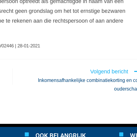
 persoon optreedt als gemachtigde in naam van een
srecht geen grondslag om het tot ernstige bezwaren
toe te rekenen aan die rechtspersoon of aan andere
/02446 | 28-01-2021
Volgend bericht
Inkomensafhankelijke combinatiekorting en c
oudersch
OOK BELANGRIJK
WI