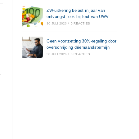
ZW-uitkering belast in jaar van
ontvangst, ook bij fout van UWV
30 JULI 2026
/
0 REACTIES
Geen voortzetting 30%-regeling door
overschrijding driemaandstermijn
30 JULI 2026
/
0 REACTIES
e