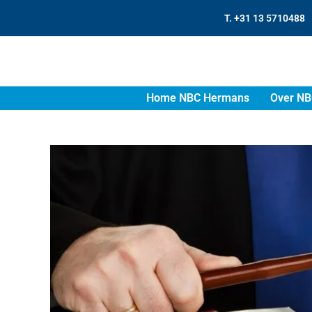
T. +31 13 5710488
Home NBC Hermans
Over NB