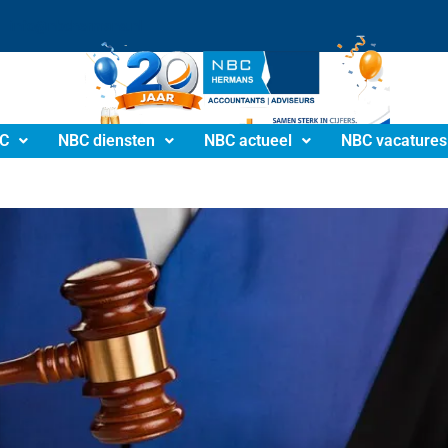
info@nbchermans.nl
C
NBC diensten
NBC actueel
NBC vacatures