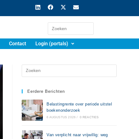
Contact
Login (portals)
Eerdere Berichten
Belastingrente over periode uitstel
boekenonderzoek
6 AUGUSTUS 2026
/
0 REACTIES
Van verplicht naar vrijwillig: weg