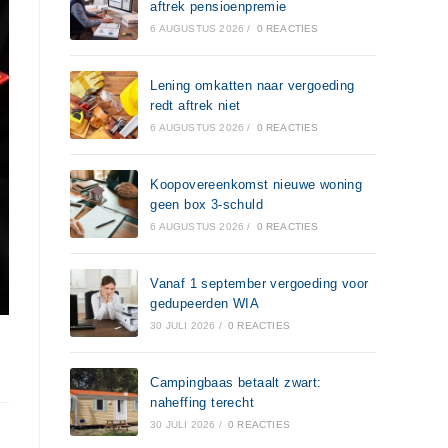
aftrek pensioenpremie
6 AUGUSTUS 2026
/
0 REACTIES
Lening omkatten naar vergoeding
redt aftrek niet
6 AUGUSTUS 2026
/
0 REACTIES
Koopovereenkomst nieuwe woning
geen box 3-schuld
6 AUGUSTUS 2026
/
0 REACTIES
Vanaf 1 september vergoeding voor
gedupeerden WIA
30 JULI 2026
/
0 REACTIES
Campingbaas betaalt zwart:
naheffing terecht
30 JULI 2026
/
0 REACTIES