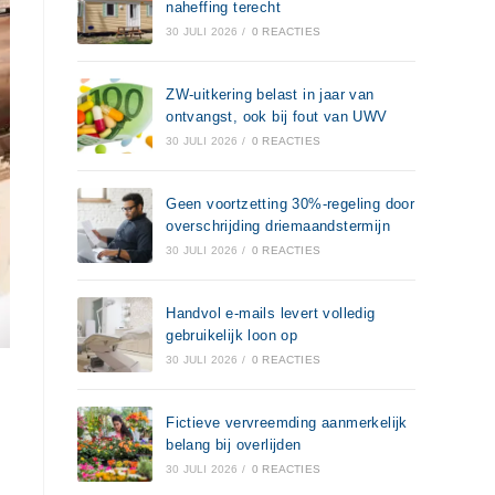
naheffing terecht
30 JULI 2026
/
0 REACTIES
ZW-uitkering belast in jaar van
ontvangst, ook bij fout van UWV
30 JULI 2026
/
0 REACTIES
Geen voortzetting 30%-regeling door
overschrijding driemaandstermijn
30 JULI 2026
/
0 REACTIES
Handvol e-mails levert volledig
gebruikelijk loon op
30 JULI 2026
/
0 REACTIES
Fictieve vervreemding aanmerkelijk
belang bij overlijden
30 JULI 2026
/
0 REACTIES