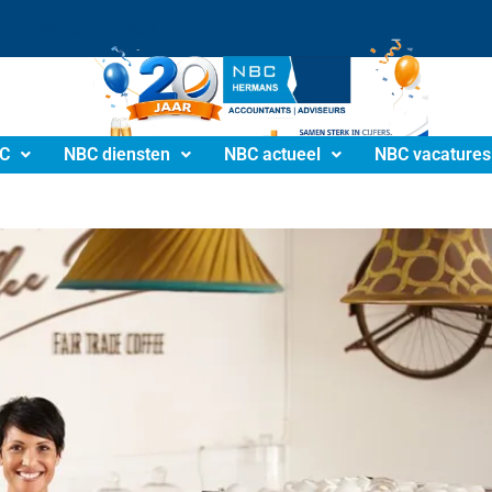
info@nbchermans.nl
C
NBC diensten
NBC actueel
NBC vacatures