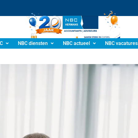
info@nbchermans.nl
C
NBC diensten
NBC actueel
NBC vacatures