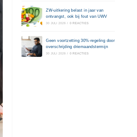
ZW-uitkering belast in jaar van
ontvangst, ook bij fout van UWV
30 JULI 2026
/
0 REACTIES
Geen voortzetting 30%-regeling door
overschrijding driemaandstermijn
30 JULI 2026
/
0 REACTIES