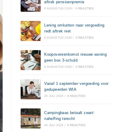
aftrek pensioenpremie
6 AUGUSTUS 2026
/
0 REACTIES
Lening omkatten naar vergoeding
redt aftrek niet
6 AUGUSTUS 2026
/
0 REACTIES
Koopovereenkomst nieuwe woning
geen box 3-schuld
6 AUGUSTUS 2026
/
0 REACTIES
Vanaf 1 september vergoeding voor
gedupeerden WIA
30 JULI 2026
/
0 REACTIES
Campingbaas betaalt zwart:
naheffing terecht
30 JULI 2026
/
0 REACTIES