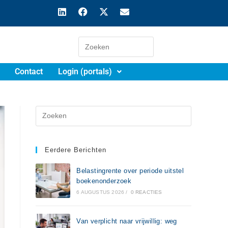
Contact
Login (portals)
Eerdere Berichten
Belastingrente over periode uitstel
boekenonderzoek
6 AUGUSTUS 2026
/
0 REACTIES
Van verplicht naar vrijwillig: weg