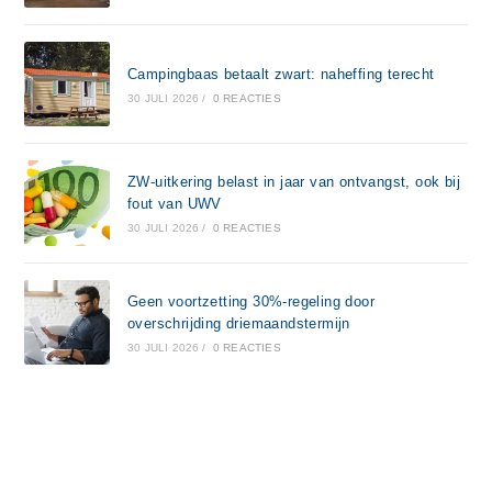
Campingbaas betaalt zwart: naheffing terecht
30 JULI 2026
/
0 REACTIES
ZW-uitkering belast in jaar van ontvangst, ook bij
fout van UWV
30 JULI 2026
/
0 REACTIES
Geen voortzetting 30%-regeling door
overschrijding driemaandstermijn
30 JULI 2026
/
0 REACTIES