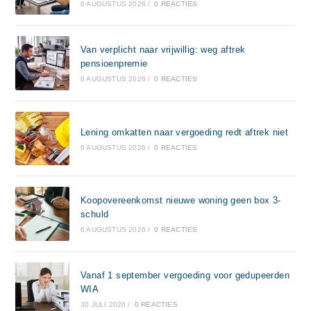
6 AUGUSTUS 2026
/
0 REACTIES
Van verplicht naar vrijwillig: weg aftrek
pensioenpremie
6 AUGUSTUS 2026
/
0 REACTIES
Lening omkatten naar vergoeding redt aftrek niet
6 AUGUSTUS 2026
/
0 REACTIES
Koopovereenkomst nieuwe woning geen box 3-
schuld
6 AUGUSTUS 2026
/
0 REACTIES
Vanaf 1 september vergoeding voor gedupeerden
WIA
30 JULI 2026
/
0 REACTIES