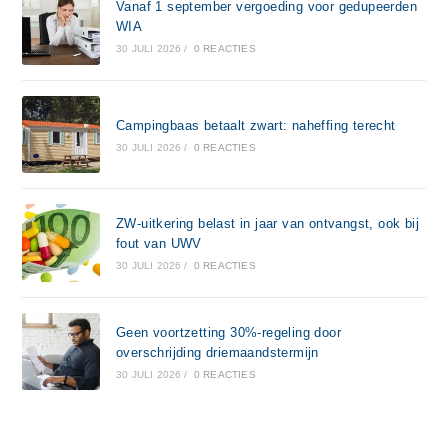
Vanaf 1 september vergoeding voor gedupeerden
WIA
30 JULI 2026
/
0 REACTIES
Campingbaas betaalt zwart: naheffing terecht
30 JULI 2026
/
0 REACTIES
ZW-uitkering belast in jaar van ontvangst, ook bij
fout van UWV
30 JULI 2026
/
0 REACTIES
Geen voortzetting 30%-regeling door
overschrijding driemaandstermijn
30 JULI 2026
/
0 REACTIES