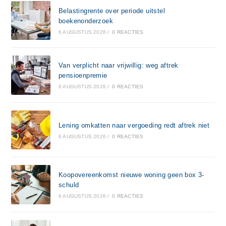
Belastingrente over periode uitstel
boekenonderzoek
6 AUGUSTUS 2026
/
0 REACTIES
Van verplicht naar vrijwillig: weg aftrek
pensioenpremie
6 AUGUSTUS 2026
/
0 REACTIES
Lening omkatten naar vergoeding redt aftrek niet
6 AUGUSTUS 2026
/
0 REACTIES
Koopovereenkomst nieuwe woning geen box 3-
schuld
6 AUGUSTUS 2026
/
0 REACTIES