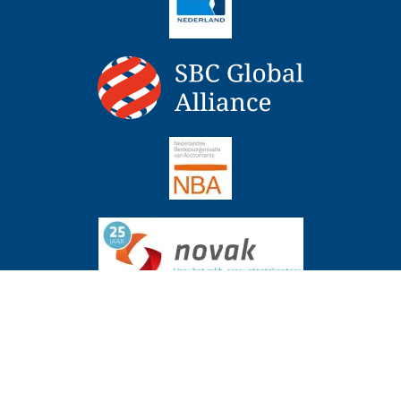
ingrente over periode uitstel boekenonderzoek
Actueel
6 augustus 
Copyright 2026 - NBC Hermans Accountants & Adviseurs, Design
www.website4u2.nl