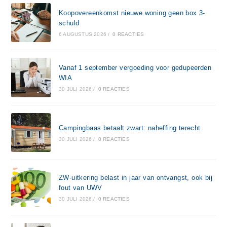
Koopovereenkomst nieuwe woning geen box 3-
schuld
6 AUGUSTUS 2026
/
0 REACTIES
Vanaf 1 september vergoeding voor gedupeerden
WIA
30 JULI 2026
/
0 REACTIES
Campingbaas betaalt zwart: naheffing terecht
30 JULI 2026
/
0 REACTIES
ZW-uitkering belast in jaar van ontvangst, ook bij
fout van UWV
30 JULI 2026
/
0 REACTIES