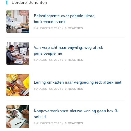
Eerdere Berichten
Belastingrente over periode uitstel
boekenonderzoek
6 AUGUSTUS 2026
/
0 REACTIES
Van verplicht naar vrijwillig: weg aftrek
pensioenpremie
6 AUGUSTUS 2026
/
0 REACTIES
Lening omkatten naar vergoeding redt aftrek niet
6 AUGUSTUS 2026
/
0 REACTIES
Koopovereenkomst nieuwe woning geen box 3-
schuld
6 AUGUSTUS 2026
/
0 REACTIES