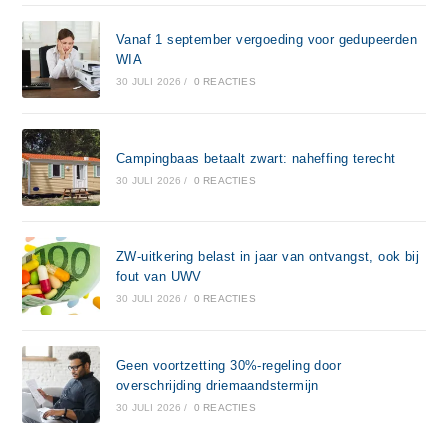
Vanaf 1 september vergoeding voor gedupeerden
WIA
30 JULI 2026
/
0 REACTIES
Campingbaas betaalt zwart: naheffing terecht
30 JULI 2026
/
0 REACTIES
ZW-uitkering belast in jaar van ontvangst, ook bij
fout van UWV
30 JULI 2026
/
0 REACTIES
Geen voortzetting 30%-regeling door
overschrijding driemaandstermijn
30 JULI 2026
/
0 REACTIES