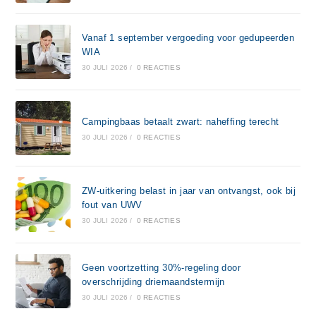
Vanaf 1 september vergoeding voor gedupeerden
WIA
30 JULI 2026
/
0 REACTIES
Campingbaas betaalt zwart: naheffing terecht
30 JULI 2026
/
0 REACTIES
ZW-uitkering belast in jaar van ontvangst, ook bij
fout van UWV
30 JULI 2026
/
0 REACTIES
Geen voortzetting 30%-regeling door
overschrijding driemaandstermijn
30 JULI 2026
/
0 REACTIES