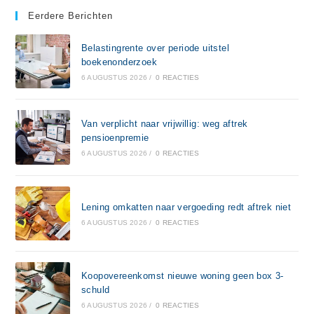
Eerdere Berichten
Belastingrente over periode uitstel
boekenonderzoek
6 AUGUSTUS 2026
/
0 REACTIES
Van verplicht naar vrijwillig: weg aftrek
pensioenpremie
6 AUGUSTUS 2026
/
0 REACTIES
Lening omkatten naar vergoeding redt aftrek niet
6 AUGUSTUS 2026
/
0 REACTIES
Koopovereenkomst nieuwe woning geen box 3-
schuld
6 AUGUSTUS 2026
/
0 REACTIES