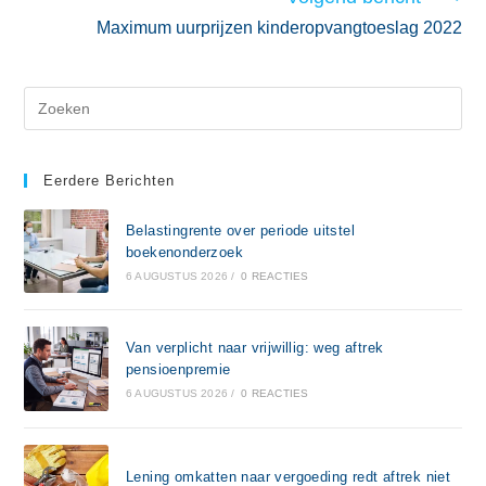
Maximum uurprijzen kinderopvangtoeslag 2022
Eerdere Berichten
Belastingrente over periode uitstel
boekenonderzoek
6 AUGUSTUS 2026
/
0 REACTIES
Van verplicht naar vrijwillig: weg aftrek
pensioenpremie
6 AUGUSTUS 2026
/
0 REACTIES
Lening omkatten naar vergoeding redt aftrek niet