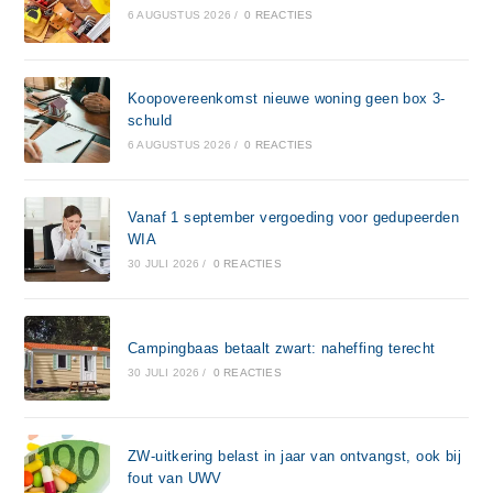
6 AUGUSTUS 2026
/
0 REACTIES
Koopovereenkomst nieuwe woning geen box 3-
schuld
6 AUGUSTUS 2026
/
0 REACTIES
Vanaf 1 september vergoeding voor gedupeerden
WIA
30 JULI 2026
/
0 REACTIES
Campingbaas betaalt zwart: naheffing terecht
30 JULI 2026
/
0 REACTIES
ZW-uitkering belast in jaar van ontvangst, ook bij
fout van UWV