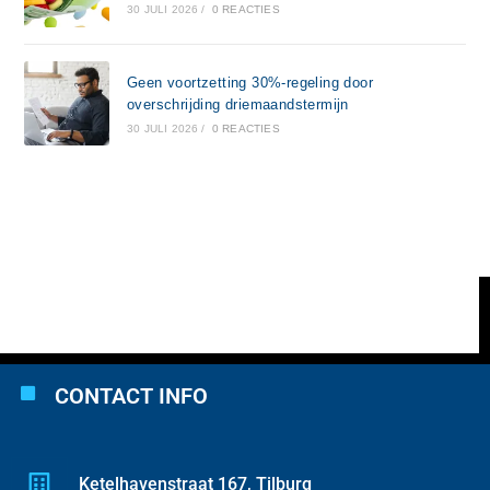
30 JULI 2026
/
0 REACTIES
Geen voortzetting 30%-regeling door
overschrijding driemaandstermijn
30 JULI 2026
/
0 REACTIES
CONTACT INFO
Ketelhavenstraat 167, Tilburg