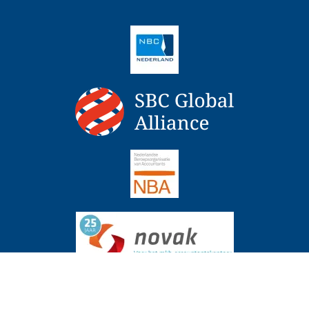
ingrente over periode uitstel boekenonderzoek
Actueel
6 augustus 2