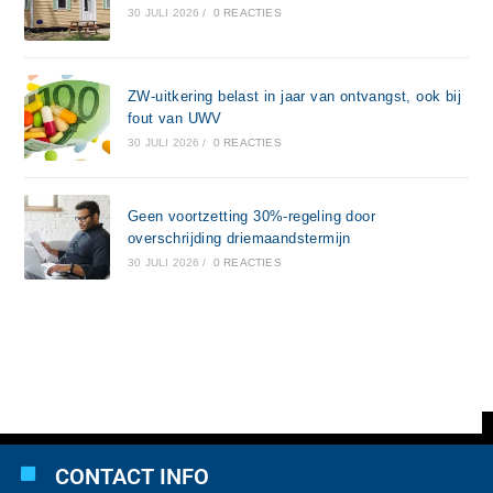
30 JULI 2026
/
0 REACTIES
ZW-uitkering belast in jaar van ontvangst, ook bij
fout van UWV
30 JULI 2026
/
0 REACTIES
Geen voortzetting 30%-regeling door
overschrijding driemaandstermijn
30 JULI 2026
/
0 REACTIES
CONTACT INFO