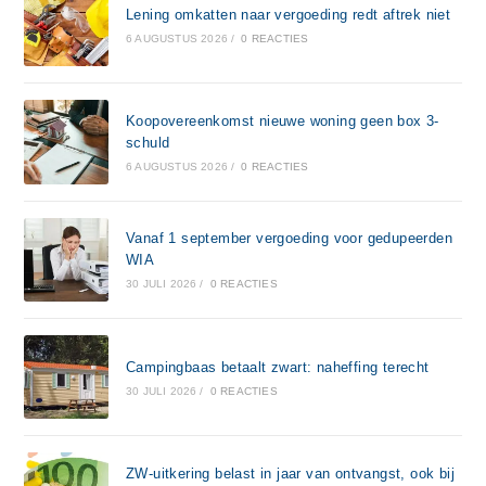
Lening omkatten naar vergoeding redt aftrek niet
6 AUGUSTUS 2026
/
0 REACTIES
Koopovereenkomst nieuwe woning geen box 3-
schuld
6 AUGUSTUS 2026
/
0 REACTIES
Vanaf 1 september vergoeding voor gedupeerden
WIA
30 JULI 2026
/
0 REACTIES
Campingbaas betaalt zwart: naheffing terecht
30 JULI 2026
/
0 REACTIES
ZW-uitkering belast in jaar van ontvangst, ook bij