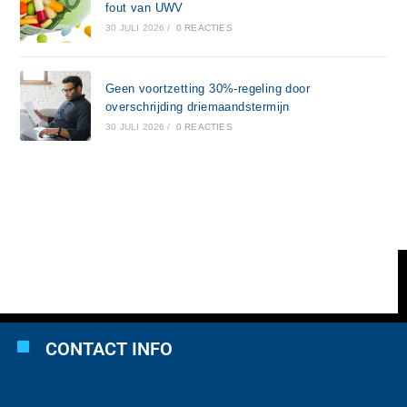
fout van UWV
30 JULI 2026
/
0 REACTIES
Geen voortzetting 30%-regeling door
overschrijding driemaandstermijn
30 JULI 2026
/
0 REACTIES
CONTACT INFO