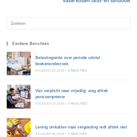
vaste kosten land- en tuinbouw
Eerdere Berichten
Belastingrente over periode uitstel
boekenonderzoek
6 AUGUSTUS 2026
/
0 REACTIES
Van verplicht naar vrijwillig: weg aftrek
pensioenpremie
6 AUGUSTUS 2026
/
0 REACTIES
Lening omkatten naar vergoeding redt aftrek niet
6 AUGUSTUS 2026
/
0 REACTIES