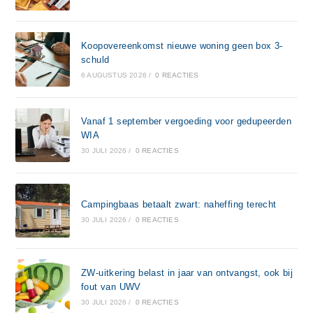
Koopovereenkomst nieuwe woning geen box 3-
schuld
6 AUGUSTUS 2026
/
0 REACTIES
Vanaf 1 september vergoeding voor gedupeerden
WIA
30 JULI 2026
/
0 REACTIES
Campingbaas betaalt zwart: naheffing terecht
30 JULI 2026
/
0 REACTIES
ZW-uitkering belast in jaar van ontvangst, ook bij
fout van UWV
30 JULI 2026
/
0 REACTIES