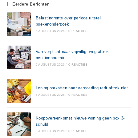
Eerdere Berichten
Belastingrente over periode uitstel
boekenonderzoek
6 AUGUSTUS 2026
/
0 REACTIES
Van verplicht naar vrijwillig: weg aftrek
pensioenpremie
6 AUGUSTUS 2026
/
0 REACTIES
Lening omkatten naar vergoeding redt aftrek niet
6 AUGUSTUS 2026
/
0 REACTIES
Koopovereenkomst nieuwe woning geen box 3-
schuld
6 AUGUSTUS 2026
/
0 REACTIES