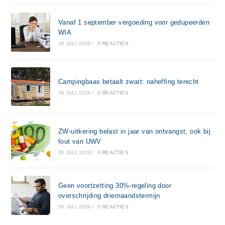
Vanaf 1 september vergoeding voor gedupeerden
WIA
30 JULI 2026
/
0 REACTIES
Campingbaas betaalt zwart: naheffing terecht
30 JULI 2026
/
0 REACTIES
ZW-uitkering belast in jaar van ontvangst, ook bij
fout van UWV
30 JULI 2026
/
0 REACTIES
Geen voortzetting 30%-regeling door
overschrijding driemaandstermijn
30 JULI 2026
/
0 REACTIES