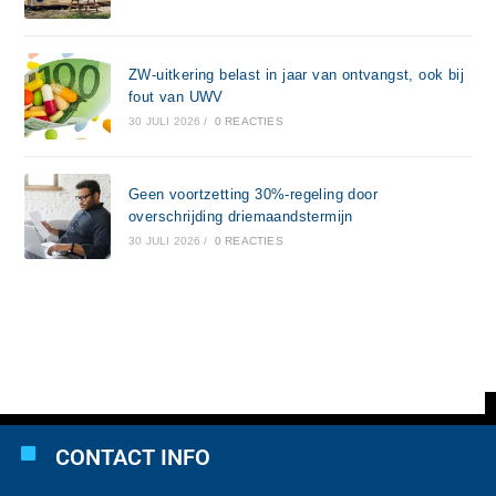
ZW-uitkering belast in jaar van ontvangst, ook bij
fout van UWV
30 JULI 2026
/
0 REACTIES
Geen voortzetting 30%-regeling door
overschrijding driemaandstermijn
30 JULI 2026
/
0 REACTIES
CONTACT INFO