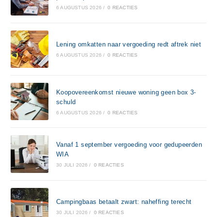
6 AUGUSTUS 2026
/
0 REACTIES
Lening omkatten naar vergoeding redt aftrek niet
6 AUGUSTUS 2026
/
0 REACTIES
Koopovereenkomst nieuwe woning geen box 3-
schuld
6 AUGUSTUS 2026
/
0 REACTIES
Vanaf 1 september vergoeding voor gedupeerden
WIA
30 JULI 2026
/
0 REACTIES
Campingbaas betaalt zwart: naheffing terecht
30 JULI 2026
/
0 REACTIES