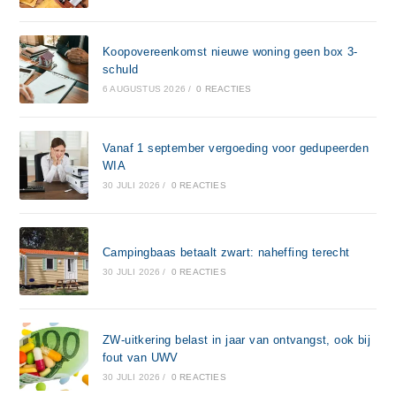
Koopovereenkomst nieuwe woning geen box 3-
schuld
6 AUGUSTUS 2026
/
0 REACTIES
Vanaf 1 september vergoeding voor gedupeerden
WIA
30 JULI 2026
/
0 REACTIES
Campingbaas betaalt zwart: naheffing terecht
30 JULI 2026
/
0 REACTIES
ZW-uitkering belast in jaar van ontvangst, ook bij
fout van UWV
30 JULI 2026
/
0 REACTIES