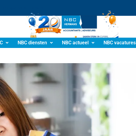
info@nbchermans.nl
C
NBC diensten
NBC actueel
NBC vacatures