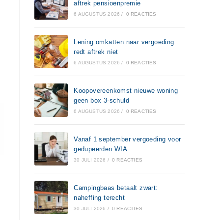
aftrek pensioenpremie
6 AUGUSTUS 2026
/
0 REACTIES
Lening omkatten naar vergoeding
redt aftrek niet
6 AUGUSTUS 2026
/
0 REACTIES
Koopovereenkomst nieuwe woning
geen box 3-schuld
6 AUGUSTUS 2026
/
0 REACTIES
Vanaf 1 september vergoeding voor
gedupeerden WIA
30 JULI 2026
/
0 REACTIES
Campingbaas betaalt zwart:
naheffing terecht
30 JULI 2026
/
0 REACTIES