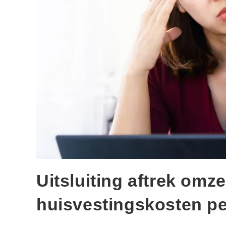
Uitsluiting aftrek omz
huisvestingskosten p