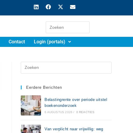
Contact
Login (portals)
Eerdere Berichten
Belastingrente over periode uitstel
boekenonderzoek
6 AUGUSTUS 2026
/
0 REACTIES
Van verplicht naar vrijwillig: weg