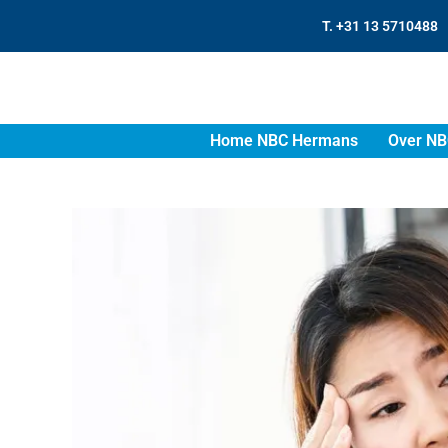
T. +31 13 5710488
Home NBC Hermans
Over NB