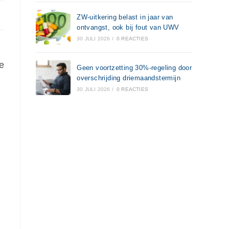
ZW-uitkering belast in jaar van
ontvangst, ook bij fout van UWV
30 JULI 2026
/
0 REACTIES
e
Geen voortzetting 30%-regeling door
overschrijding driemaandstermijn
30 JULI 2026
/
0 REACTIES