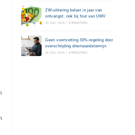
ZW-uitkering belast in jaar van
ontvangst, ook bij fout van UWV
30 JULI 2026
/
0 REACTIES
Geen voortzetting 30%-regeling door
overschrijding driemaandstermijn
30 JULI 2026
/
0 REACTIES
n
m