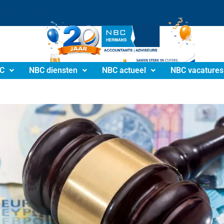
info@nbchermans.nl
C
NBC diensten
NBC actueel
NBC vacatures