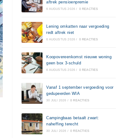
aftrek pensioenpremie
6 AUGUSTUS 2026
/
0 REACTIES
Lening omkatten naar vergoeding
redt aftrek niet
6 AUGUSTUS 2026
/
0 REACTIES
Koopovereenkomst nieuwe woning
geen box 3-schuld
6 AUGUSTUS 2026
/
0 REACTIES
Vanaf 1 september vergoeding voor
gedupeerden WIA
30 JULI 2026
/
0 REACTIES
Campingbaas betaalt zwart:
naheffing terecht
30 JULI 2026
/
0 REACTIES