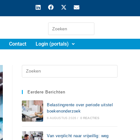
Contact
Login (portals)
Eerdere Berichten
Belastingrente over periode uitstel
boekenonderzoek
6 AUGUSTUS 2026
/
0 REACTIES
Van verplicht naar vrijwillig: weg