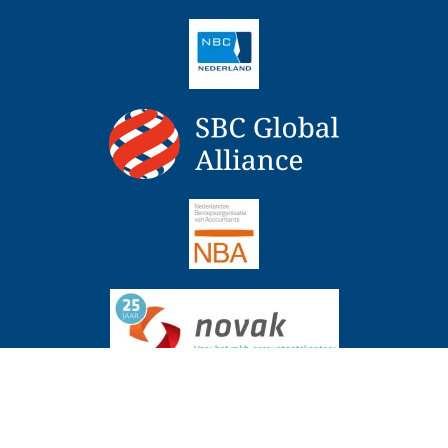
ingrente over periode uitstel boekenonderzoek
Actueel
6 augustus 