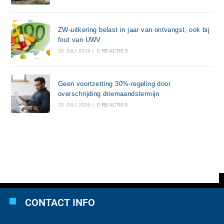
ZW-uitkering belast in jaar van ontvangst, ook bij
fout van UWV
30 JULI 2026
/
0 REACTIES
Geen voortzetting 30%-regeling door
overschrijding driemaandstermijn
30 JULI 2026
/
0 REACTIES
CONTACT INFO