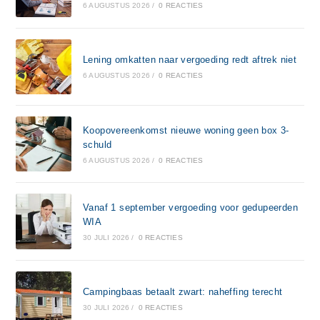
6 AUGUSTUS 2026
/
0 REACTIES
Lening omkatten naar vergoeding redt aftrek niet
6 AUGUSTUS 2026
/
0 REACTIES
Koopovereenkomst nieuwe woning geen box 3-
schuld
6 AUGUSTUS 2026
/
0 REACTIES
Vanaf 1 september vergoeding voor gedupeerden
WIA
30 JULI 2026
/
0 REACTIES
Campingbaas betaalt zwart: naheffing terecht
30 JULI 2026
/
0 REACTIES