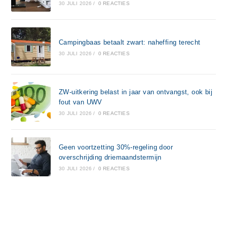
30 JULI 2026
/
0 REACTIES
Campingbaas betaalt zwart: naheffing terecht
30 JULI 2026
/
0 REACTIES
ZW-uitkering belast in jaar van ontvangst, ook bij
fout van UWV
30 JULI 2026
/
0 REACTIES
Geen voortzetting 30%-regeling door
overschrijding driemaandstermijn
30 JULI 2026
/
0 REACTIES