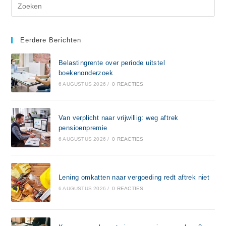
Eerdere Berichten
Belastingrente over periode uitstel
boekenonderzoek
6 AUGUSTUS 2026
/
0 REACTIES
Van verplicht naar vrijwillig: weg aftrek
pensioenpremie
6 AUGUSTUS 2026
/
0 REACTIES
Lening omkatten naar vergoeding redt aftrek niet
6 AUGUSTUS 2026
/
0 REACTIES