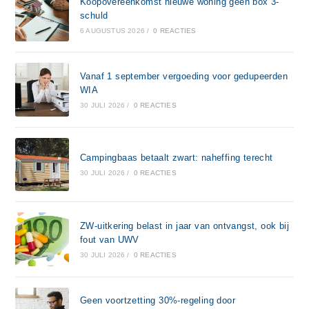
Koopovereenkomst nieuwe woning geen box 3-
schuld
6 AUGUSTUS 2026
/
0 REACTIES
Vanaf 1 september vergoeding voor gedupeerden
WIA
30 JULI 2026
/
0 REACTIES
Campingbaas betaalt zwart: naheffing terecht
30 JULI 2026
/
0 REACTIES
ZW-uitkering belast in jaar van ontvangst, ook bij
fout van UWV
30 JULI 2026
/
0 REACTIES
Geen voortzetting 30%-regeling door