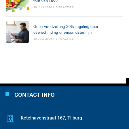
fout van UWV
30 JULI 2026
/
0 REACTIES
Geen voortzetting 30%-regeling door
overschrijding driemaandstermijn
30 JULI 2026
/
0 REACTIES
CONTACT INFO
Ketelhavenstraat 167, Tilburg