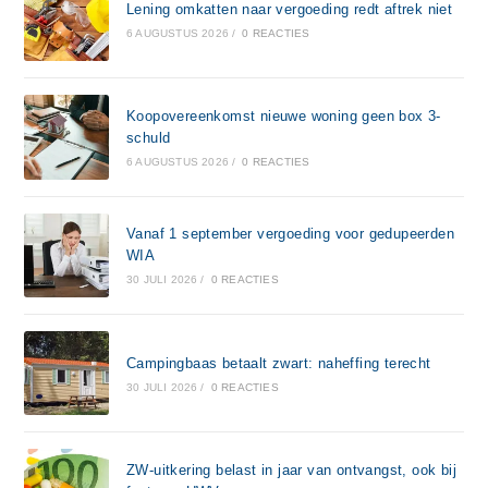
Lening omkatten naar vergoeding redt aftrek niet
6 AUGUSTUS 2026
/
0 REACTIES
Koopovereenkomst nieuwe woning geen box 3-
schuld
6 AUGUSTUS 2026
/
0 REACTIES
Vanaf 1 september vergoeding voor gedupeerden
WIA
30 JULI 2026
/
0 REACTIES
Campingbaas betaalt zwart: naheffing terecht
30 JULI 2026
/
0 REACTIES
ZW-uitkering belast in jaar van ontvangst, ook bij