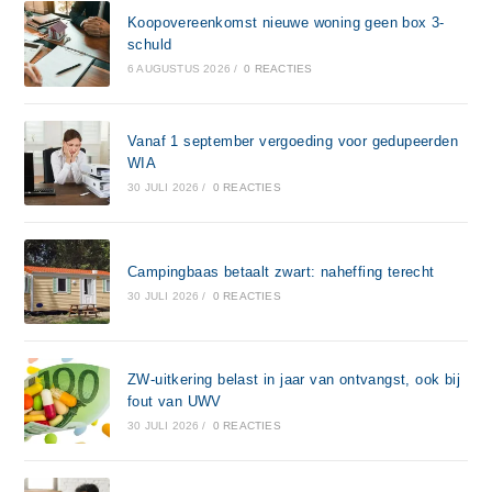
Koopovereenkomst nieuwe woning geen box 3-
schuld
6 AUGUSTUS 2026
/
0 REACTIES
Vanaf 1 september vergoeding voor gedupeerden
WIA
30 JULI 2026
/
0 REACTIES
Campingbaas betaalt zwart: naheffing terecht
30 JULI 2026
/
0 REACTIES
ZW-uitkering belast in jaar van ontvangst, ook bij
fout van UWV
30 JULI 2026
/
0 REACTIES