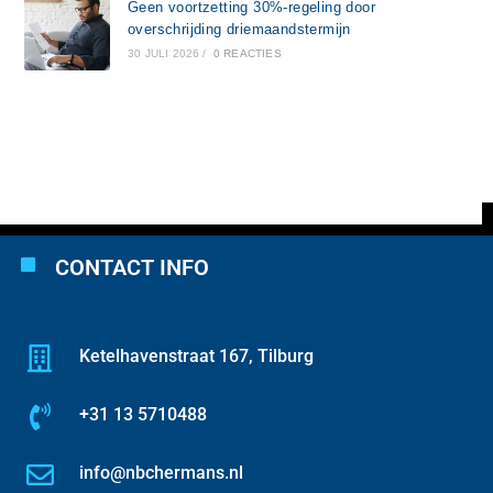
Geen voortzetting 30%-regeling door
overschrijding driemaandstermijn
30 JULI 2026
/
0 REACTIES
CONTACT INFO
Ketelhavenstraat 167, Tilburg
+31 13 5710488
info@nbchermans.nl