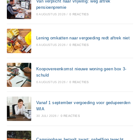
Van verplicht naar vrijwillig: weg aftrek
pensioenpremie
6 AUGUSTUS 2026
/
0 REACTIES
Lening omkatten naar vergoeding redt aftrek niet
6 AUGUSTUS 2026
/
0 REACTIES
Koopovereenkomst nieuwe woning geen box 3-
schuld
6 AUGUSTUS 2026
/
0 REACTIES
Vanaf 1 september vergoeding voor gedupeerden
WIA
30 JULI 2026
/
0 REACTIES
Campingbaas betaalt zwart: naheffing terecht