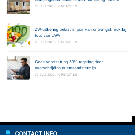
30 JULI 2026
/
0 REACTIES
ZW-uitkering belast in jaar van ontvangst, ook bij
fout van UWV
30 JULI 2026
/
0 REACTIES
Geen voortzetting 30%-regeling door
overschrijding driemaandstermijn
30 JULI 2026
/
0 REACTIES
CONTACT INFO