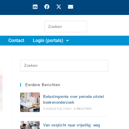
Contact
Login (portals)
Eerdere Berichten
Belastingrente over periode uitstel
boekenonderzoek
6 AUGUSTUS 2026
/
0 REACTIES
Van verplicht naar vrijwillig: weg