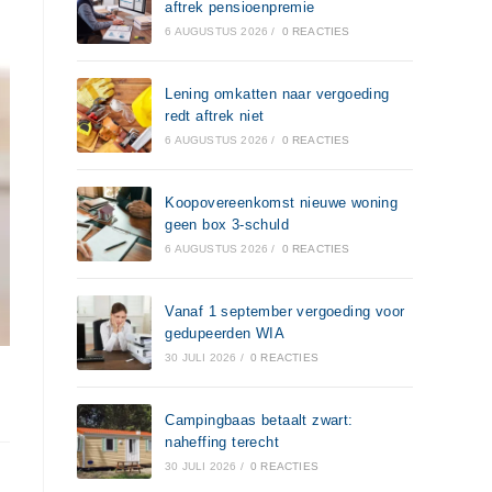
aftrek pensioenpremie
6 AUGUSTUS 2026
/
0 REACTIES
Lening omkatten naar vergoeding
redt aftrek niet
6 AUGUSTUS 2026
/
0 REACTIES
Koopovereenkomst nieuwe woning
geen box 3-schuld
6 AUGUSTUS 2026
/
0 REACTIES
Vanaf 1 september vergoeding voor
gedupeerden WIA
30 JULI 2026
/
0 REACTIES
Campingbaas betaalt zwart:
naheffing terecht
30 JULI 2026
/
0 REACTIES