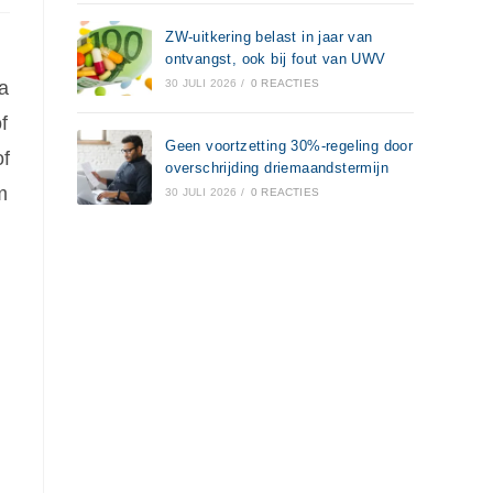
ZW-uitkering belast in jaar van
ontvangst, ook bij fout van UWV
a
30 JULI 2026
/
0 REACTIES
f
Geen voortzetting 30%-regeling door
of
overschrijding driemaandstermijn
m
30 JULI 2026
/
0 REACTIES
g