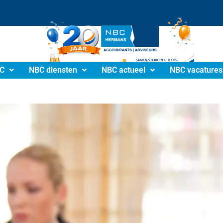
info@nbchermans.nl
C
NBC diensten
NBC actueel
NBC vacatures