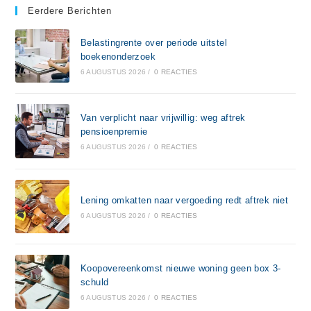
Eerdere Berichten
Belastingrente over periode uitstel
boekenonderzoek
6 AUGUSTUS 2026
/
0 REACTIES
Van verplicht naar vrijwillig: weg aftrek
pensioenpremie
6 AUGUSTUS 2026
/
0 REACTIES
Lening omkatten naar vergoeding redt aftrek niet
6 AUGUSTUS 2026
/
0 REACTIES
Koopovereenkomst nieuwe woning geen box 3-
schuld
6 AUGUSTUS 2026
/
0 REACTIES