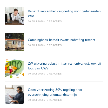
Vanaf 1 september vergoeding voor gedupeerden
WIA
30 JULI 2026
/
0 REACTIES
Campingbaas betaalt zwart: naheffing terecht
30 JULI 2026
/
0 REACTIES
ZW-uitkering belast in jaar van ontvangst, ook bij
fout van UWV
30 JULI 2026
/
0 REACTIES
Geen voortzetting 30%-regeling door
overschrijding driemaandstermijn
30 JULI 2026
/
0 REACTIES