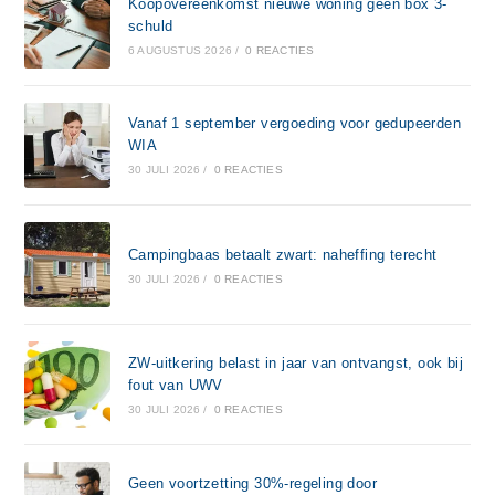
Koopovereenkomst nieuwe woning geen box 3-
schuld
6 AUGUSTUS 2026
/
0 REACTIES
Vanaf 1 september vergoeding voor gedupeerden
WIA
30 JULI 2026
/
0 REACTIES
Campingbaas betaalt zwart: naheffing terecht
30 JULI 2026
/
0 REACTIES
ZW-uitkering belast in jaar van ontvangst, ook bij
fout van UWV
30 JULI 2026
/
0 REACTIES
Geen voortzetting 30%-regeling door