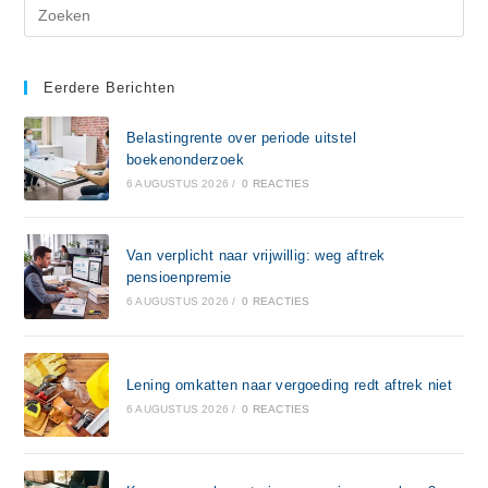
Eerdere Berichten
Belastingrente over periode uitstel
boekenonderzoek
6 AUGUSTUS 2026
/
0 REACTIES
Van verplicht naar vrijwillig: weg aftrek
pensioenpremie
6 AUGUSTUS 2026
/
0 REACTIES
Lening omkatten naar vergoeding redt aftrek niet
6 AUGUSTUS 2026
/
0 REACTIES